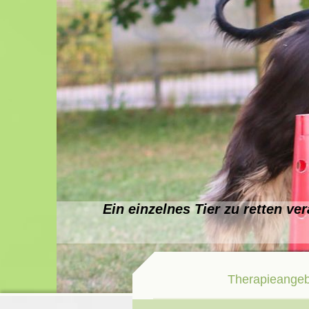
Ein einzelnes Tier zu retten ver
aber die ganze Welt
Therapieange