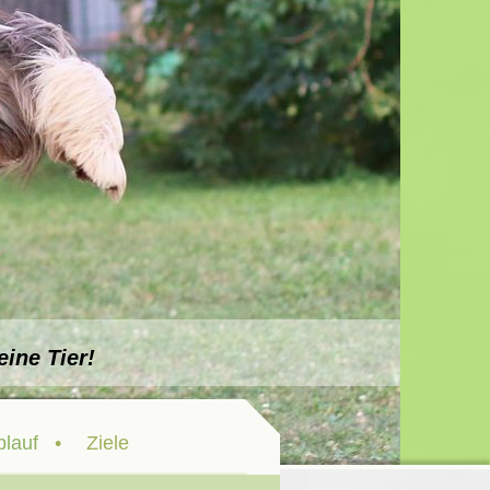
e Tier!
lauf
Ziele